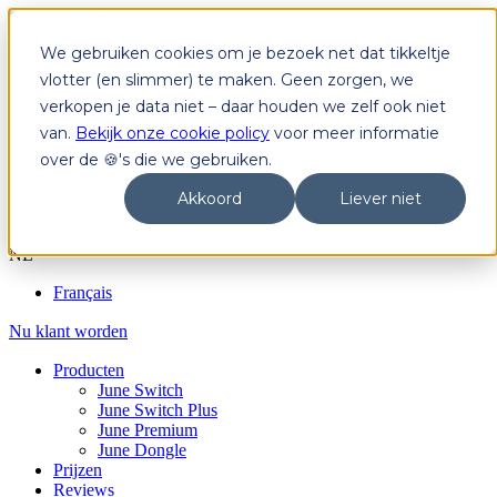
We gebruiken cookies om je bezoek net dat tikkeltje
Producten
June Switch
vlotter (en slimmer) te maken. Geen zorgen, we
June Switch Plus
verkopen je data niet – daar houden we zelf ook niet
June Premium
van.
Bekijk onze cookie policy
voor meer informatie
June Dongle
Prijzen
over de 🍪's die we gebruiken.
Reviews
Login
Akkoord
Liever niet
Nu klant worden
NL
Français
Nu klant worden
Producten
June Switch
June Switch Plus
June Premium
June Dongle
Prijzen
Reviews