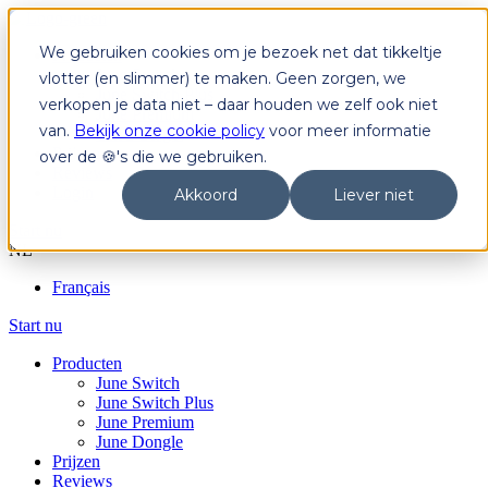
We gebruiken cookies om je bezoek net dat tikkeltje
Producten
June Switch
vlotter (en slimmer) te maken. Geen zorgen, we
June Switch Plus
verkopen je data niet – daar houden we zelf ook niet
June Premium
van.
Bekijk onze cookie policy
voor meer informatie
June Dongle
Prijzen
over de 🍪's die we gebruiken.
Reviews
Login
Akkoord
Liever niet
Start nu
NL
Français
Start nu
Producten
June Switch
June Switch Plus
June Premium
June Dongle
Prijzen
Reviews